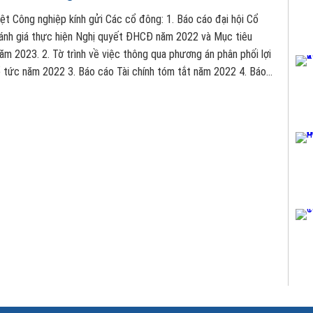
 nghiệp kính gửi Các cổ đông: 1. Báo cáo đại hội Cổ
nh giá thực hiện Nghị quyết ĐHCĐ năm 2022 và Mục tiêu
qua phương án phân phối lợi
áo Tài chính tóm tắt năm 2022 4. Báo
ình ĐHCĐ thường niên năm 2023 5. Tờ trình xi ý kiến cổ
hức ĐHCĐ năm 2023 hay Lấy ý kiến biểu quyết bằng văn bản
các văn bản nếu trên kính mời quý cổ đông click vào
iles/BaocaoDHCD2023.pdf