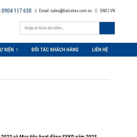
0904 117 630
Email:
sales@haicatex.com.vn
ENG
|
VN
:
Ự KIỆN
ĐỐI TÁC KHÁCH HÀNG
LIÊN HỆ
m 2022 và Mục tiêu hoạt động SXKD năm 2023.