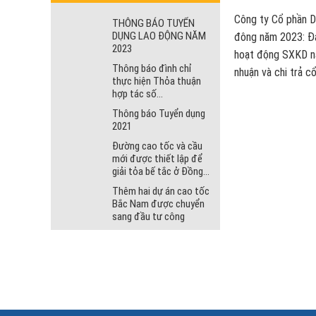
Công ty Cổ phần Dệt Công
THÔNG BÁO TUYỂN
DỤNG LAO ĐỘNG NĂM
đông năm 2023: Đá
2023
hoạt động SXKD năm 2023. 2. Tờ trình về việc thông 
Thông báo đình chỉ
nhuận và chi trả cổ tức năm 2022 3. Báo c
thực hiện Thỏa thuận
cáo của ban kiểm soát tr
hợp tác số
08B/2010/TTHTKD
đông về việc Tổ c
Thông báo Tuyển dụng
ngày 02/06/2010
Chi tiết nội dung 
2021
đây: /datafiles/f
Đường cao tốc và cầu
mới được thiết lập để
giải tỏa bế tắc ở Đồng
bằng sông Cửu Long
Thêm hai dự án cao tốc
Bắc Nam được chuyển
sang đầu tư công