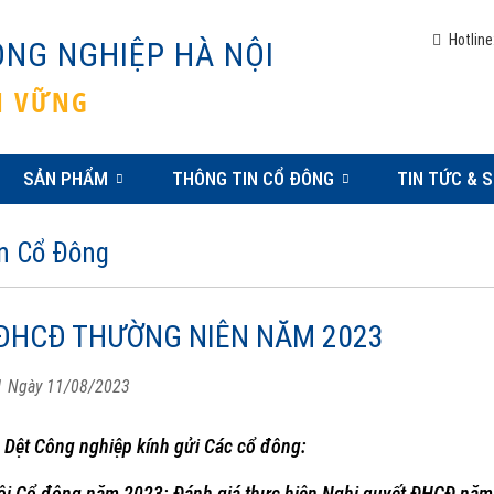
Hotline
ÔNG NGHIỆP HÀ NỘI
ỀN VỮNG
SẢN PHẨM
THÔNG TIN CỔ ĐÔNG
TIN TỨC & S
n Cổ Đông
ĐHCĐ THƯỜNG NIÊN NĂM 2023
1 Ngày 11/08/2023
 Dệt Công nghiệp kính gửi Các cổ đông:
hội Cổ đông năm 2023: Đánh giá thực hiện Nghị quyết ĐHCĐ nă