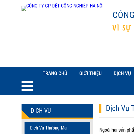
CÔNG
VÌ SỰ
TRANG CHỦ
GIỚI THIỆU
DỊCH VỤ
Dịch Vụ 
DỊCH VỤ
Dịch Vụ Thương Mại
Ngoài hai sản phẩ