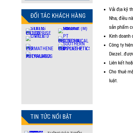
Vải địa kỹ 
ĐỐI TÁC KHÁCH HÀNG
Nha; điều nà
sản phẩm có
Kinh doanh 
Công ty hiệ
Diezel…được 
Liên kết ho
Cho thuê mặ
luật.
TIN TỨC NỔI BẬT