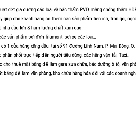
thuật dệt gia cường các loại và bấc thấm PVD, màng chống thấm HD
y giúp cho khách hàng có thêm các sản phẩm tiện ích, trọn gói; ngoài
 nhu cầu lớn & hàm lượng chất xám cao.
các sản phẩm sợi đơn filament, sợi xe các loại…
n có 1 cửa hàng xăng dầu, tại số 91 đường Lĩnh Nam, P. Mai Động, Q
phân phối trực tiếp đến người tiêu dùng, các hãng vận tải, Taxi…
ặc cho thuê mặt bằng để làm gara sửa chữa, bảo dưỡng ô tô, văn ph
t bằng để làm văn phòng, kho chứa hàng hóa đối với các doanh ngh