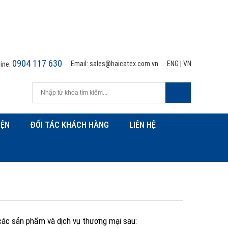
0904 117 630
Email:
sales@haicatex.com.vn
ENG
|
VN
line:
IỆN
ĐỐI TÁC KHÁCH HÀNG
LIÊN HỆ
 các sản phẩm và dịch vụ thương mại sau: