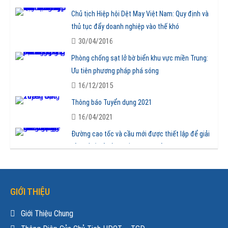
Chủ tịch Hiệp hội Dệt May Việt Nam: Quy định và
thủ tục đẩy doanh nghiệp vào thế khó
30/04/2016
Phòng chống sạt lở bờ biển khu vực miền Trung:
Ưu tiên phương pháp phá sóng
16/12/2015
Thông báo Tuyển dụng 2021
16/04/2021
Đường cao tốc và cầu mới được thiết lập để giải
tỏa bế tắc ở Đồng bằng sông Cửu Long
14/01/2021
Thêm hai dự án cao tốc Bắc Nam được chuyển
sang đầu tư công
GIỚI THIỆU
13/01/2021
Giới Thiệu Chung
RCEP: 15 nước châu Á Thái Bình Dương ký hiệp