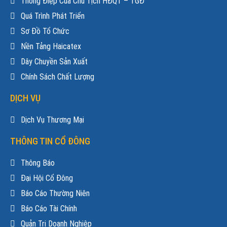
Thông Điệp Của Chủ Tịch HĐQT – TGĐ
định thương mại lớn nhất thế giới
Quá Trình Phát Triển
05/01/2021
Sơ Đồ Tổ Chức
Tỷ giá ngoại tệ ngày 26/11: Bầu cử Mỹ kết thúc,
USD giảm
Nền Tảng Haicatex
26/11/2020
Dây Chuyền Sản Xuất
Chính Sách Chất Lượng
Chủ tịch Hiệp hội Dệt May Việt Nam: Quy định và
thủ tục đẩy doanh nghiệp vào thế khó
DỊCH VỤ
30/04/2016
Dịch Vụ Thương Mại
Phòng chống sạt lở bờ biển khu vực miền Trung:
Ưu tiên phương pháp phá sóng
THÔNG TIN CỔ ĐÔNG
16/12/2015
Thông Báo
Đại Hội Cổ Đông
Báo Cáo Thường Niên
Báo Cáo Tài Chính
Quản Trị Doanh Nghiệp