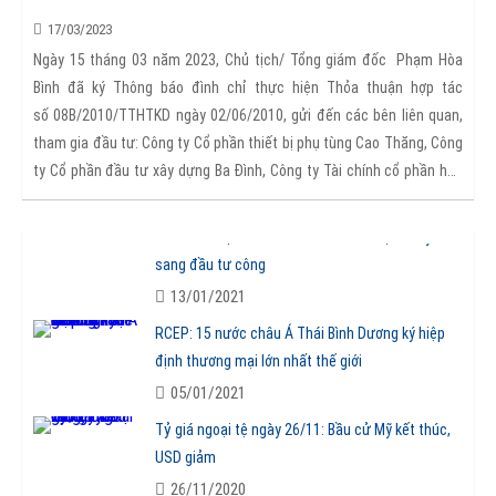
sau: /datafiles/files/TBTD.jpg
17/03/2023
Thông báo Tuyển dụng 2021
Ngày 15 tháng 03 năm 2023, Chủ tịch/ Tổng giám đốc Phạm Hòa
Bình đã ký Thông báo đình chỉ thực hiện Thỏa thuận hợp tác
16/04/2021
số 08B/2010/TTHTKD ngày 02/06/2010, gửi đến các bên liên quan,
Đường cao tốc và cầu mới được thiết lập để giải
tham gia đầu tư: Công ty Cổ phần thiết bị phụ tùng Cao Thăng, Công
tỏa bế tắc ở Đồng bằng sông Cửu Long
ty Cổ phần đầu tư xây dựng Ba Đình, Công ty Tài chính cổ phần hóa
14/01/2021
chất Việt Nam, Công ty TNHH Xây lắp Tân Trung và Công ty TNHH
Thêm hai dự án cao tốc Bắc Nam được chuyển
Sản xuất và Xây dựng Ba Đình. Chi tiết nội dung thông báo được thể
sang đầu tư công
hiện rõ bằng văn bản tại đường link: /datafiles/files/Thoathuan.pdf
13/01/2021
RCEP: 15 nước châu Á Thái Bình Dương ký hiệp
định thương mại lớn nhất thế giới
05/01/2021
Tỷ giá ngoại tệ ngày 26/11: Bầu cử Mỹ kết thúc,
USD giảm
26/11/2020