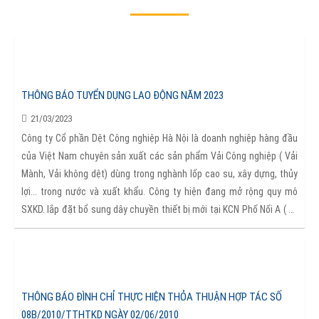
THÔNG BÁO TUYỂN DỤNG LAO ĐỘNG NĂM 2023
21/03/2023
Công ty Cổ phần Dệt Công nghiệp Hà Nội là doanh nghiệp hàng đầu
của Việt Nam chuyên sản xuất các sản phẩm Vải Công nghiệp ( Vải
Mành, Vải không dệt) dùng trong nghành lốp cao su, xây dựng, thủy
lợi... trong nước và xuất khẩu. Công ty hiện đang mở rộng quy mô
SXKD. lắp đặt bổ sung dây chuyền thiết bị mới tại KCN Phố Nối A ( xã
Giai Phạm, huyện Yên Mỹ, tỉnh Hưng Yên), cần tuyển dụng lao động ở
các vị trí sau: 1. Công nhân sửa chữa, phụ lắp thiết bị: 15 lao động
phổ thông 2. Công nhân Sợi -Dệt: 20 lao động phổ thông. Các thông
tin cụ thể, chi tiết về: Quyền lợi, Lương thưởng, Hỗ trợ đào tạo, các
THÔNG BÁO ĐÌNH CHỈ THỰC HIỆN THỎA THUẬN HỢP TÁC SỐ
chế độ phúc lợi của Người lao động, học sinh, thử việc, tập sự nghề
08B/2010/TTHTKD NGÀY 02/06/2010
và Hồ sơ dự tuyển có thể tìm hiểu thêm ở đường link